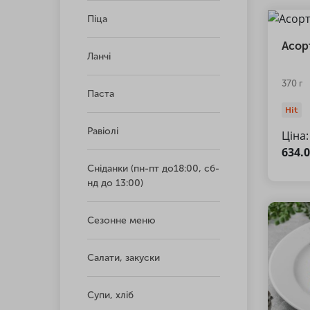
Піца
Асорт
Ланчі
370 г
Паста
Hit
Равіолі
Ціна:
634.
Сніданки (пн-пт до18:00, сб-
нд до 13:00)
Сезонне меню
Салати, закуски
Супи, хліб