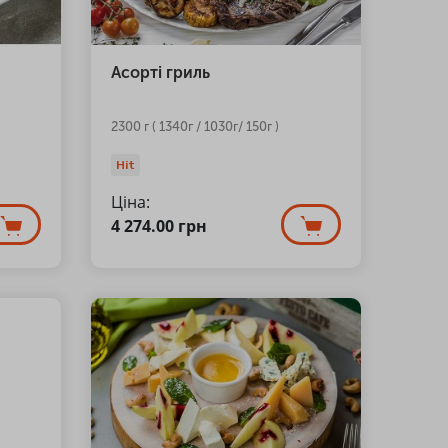
Асорті гриль
2300 г ( 1340г / 1030г/ 150г )
Hit
Ціна:
4 274.00
грн