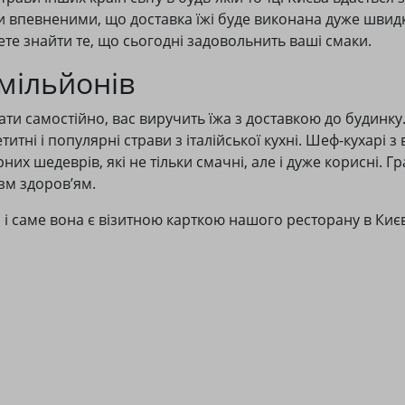
 впевненими, що доставка їжі буде виконана дуже швид
е знайти те, що сьогодні задовольнить ваші смаки.
 мільйонів
ати самостійно, вас виручить їжа з доставкою до будинк
итні і популярні страви з італійської кухні. Шеф-кухарі 
их шедеврів, які не тільки смачні, але і дуже корисні. Гр
зм здоров’ям.
, і саме вона є візитною карткою нашого ресторану в Киє