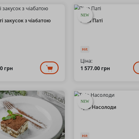
NEW
і закусок з чіабатою
Піца Паті
Hit
Ціна:
00
грн
1 577.00
грн
NEW
Тріо Насолоди
Hit