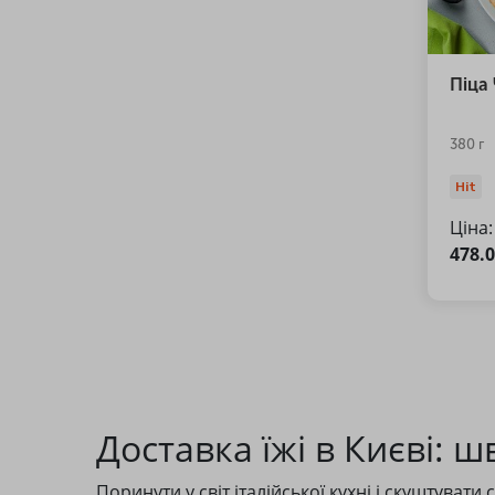
Піца
380 г
Hit
Ціна:
478.
Доставка їжі в Києві: ш
Поринути у світ італійської кухні і скуштуват