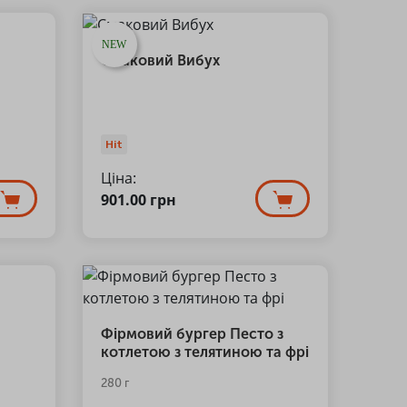
NEW
Смаковий Вибух
Hit
Ціна:
901.00
грн
Фірмовий бургер Песто з
котлетою з телятиною та фрі
280 г