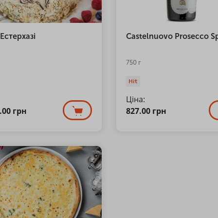
Естерхазі
Castelnuovo Prosecco 
750 г
Hit
Ціна:
5.00
грн
827.00
грн