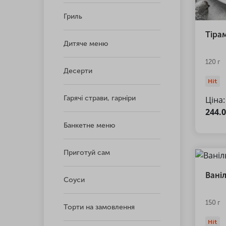
Гриль
Тіра
Дитяче меню
120 г
Десерти
Hit
Гарячі страви, гарніри
Ціна:
244.
Банкетне меню
Приготуй сам
Вані
Соуси
150 г
Торти на замовлення
Hit