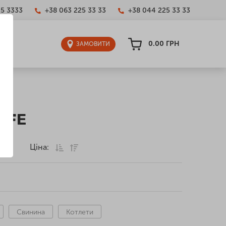
25 3333
+38 063 225 33 33
+38 044 225 33 33
0.00
ГРН
ЗАМОВИТИ
CAFE
Ціна:
грн
Свинина
Котлети