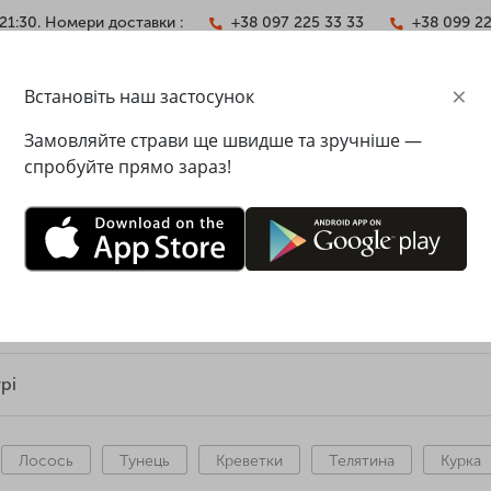
21:30. Номери доставки :
+38 097 225 33 33
+38 099 2
×
Встановіть наш застосунок
АКТИ
Замовляйте страви ще швидше та зручніше —
спробуйте прямо зараз!
ТАВКА ЇЖІ У КИЄВІ - PESTO 
тавка 49 грн
Мінімальна сума замовлення - 488 
рі
Лосось
Тунець
Креветки
Телятина
Курка