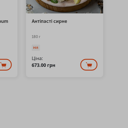
Spum
Антіпасті сирне
180 г
Hit
Ціна:
673.00
грн