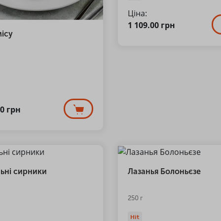
Ціна:
1 109.00
грн
місу
00
грн
льні сирники
Лазанья Болоньєзе
250 г
Hit