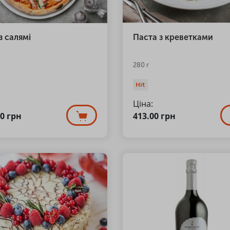
з салямі
Паста з креветками
280 г
Hit
Ціна:
00
грн
413.00
грн