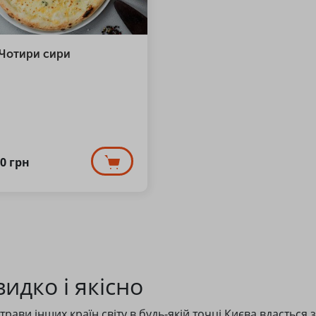
 Чотири сири
00
грн
видко і якісно
и страви інших країн світу в будь-якій точці Києва вдасть