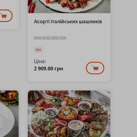
Асорті італійських шашликів
960/650/200/150
Hit
Ціна:
2 909.00
грн