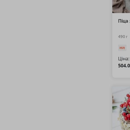
Піца 
490 г
Hit
Ціна:
504.