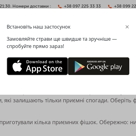
21:30. Номери доставки :
+38 097 225 33 33
+38 099 2
×
Встановіть наш застосунок
АКТИ
Замовляйте страви ще швидше та зручніше —
спробуйте прямо зараз!
СТОРАНІ PESTO CAFE
 стає справжнім святом! Ми створюємо теплу атмос
и, які залишають тільки приємні спогади. Оберіть
 приготували кілька приємних фішок. Обережно: 