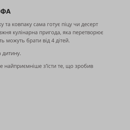
ЕФА
у та ковпаку сама готує піцу чи десерт
жня кулінарна пригода, яка перетворює
ть можуть брати від 4 дітей.
а дитину.
е найприємніше з’їсти те, що зробив