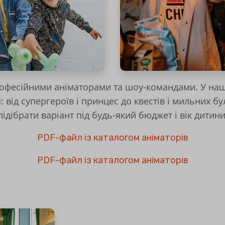
офесійними аніматорами та шоу-командами. У наш
: від супергероїв і принцес до квестів і мильних 
підібрати варіант під будь-який бюджет і вік дитини
PDF-файл із каталогом аніматорів
PDF-файл із каталогом аніматорів