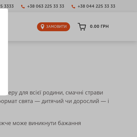
25 3333
+38 063 225 33 33
+38 044 225 33 33
0.00
ГРН
ЗАМОВИТИ
феру для всієї родини, смачні страви
 формат свята — дитячий чи дорослий — і
нижче може виникнути бажання