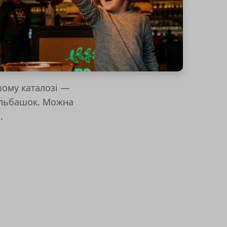
ому каталозі —
бульбашок. Можна
.