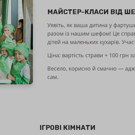
МАЙСТЕР-КЛАСИ ВІД Ш
Уявіть, як ваша дитина у фартушк
разом із нашим шефом! Це справ
дітей на маленьких кухарів. Учас
Ціна: вартість страви + 100 грн з
Весело, корисно й смачно — адж
сам.
ІГРОВІ КІМНАТИ