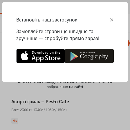
UA
×
Встановіть наш застосунок
ЗАМОВИТИ
0.00
ГРН
Замовляйте страви ще швидше та
зручніше — спробуйте прямо зараз!
Комбо
Піца
Ланчі
Паста
Равіолі
Головна
Pesto Cafe
Банкетне меню
Асорті гриль
Вид реального товару може незначно відрізнятися від
зображення на сайті
Асорті гриль – Pesto Cafe
Вага: 2300 г ( 1340г / 1030г/ 150г )
Hit