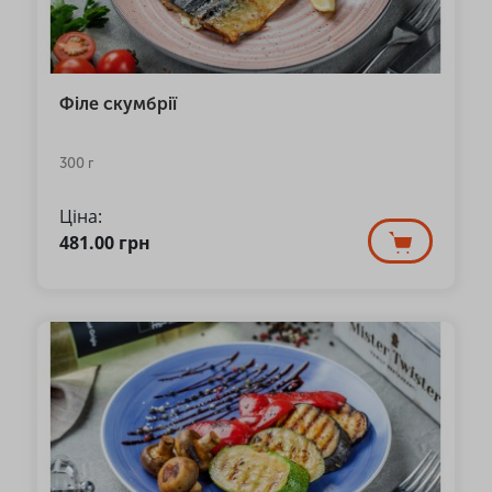
Філе скумбрії
300 г
Ціна:
481.00
грн