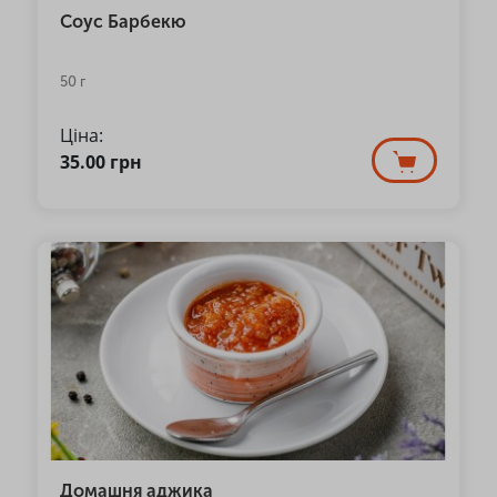
Соус Барбекю
50 г
Ціна:
35.00
грн
Домашня аджика