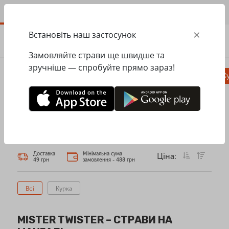
UA
×
Встановіть наш застосунок
ЗАМОВИТИ
0.00
ГРН
Замовляйте страви ще швидше та
зручніше — спробуйте прямо зараз!
Піца
Сезонне меню
Салати, закуски
Су
Головна
Mister Twister
Страви на мангалі
СТРАВИ НА МАНГАЛІ
Доставка
Мінімальна сума
Ціна:
49 грн
замовлення - 488 грн
Всі
Курка
MISTER TWISTER – СТРАВИ НА