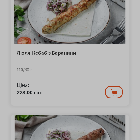
Люля-Кебаб з Баранини
110/30 г
Ціна:
228.00
грн