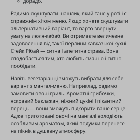
дорадо.
Радимо скуштувати шашлик, який тане у роті і є
справжнім хітом меню. Якщо хочете скуштувати
альтернативний варіант, то варто звернути
увагу на люля-кебаб. Ви отримаєте величезне
задоволення від такої перлини кавказької кухні.
Стейк Рібай — ситна і апетитна страва. Вона
сподобається тим, хто любить смачно і ситно
пообідати.
Навіть вегетаріанці зможуть вибрати для себе
варіант з мангал-меню. Наприклад, радимо
замовити овочі гриль. Ароматні грибочки,
яскравий баклажан, ніжний цукіні і пікантний
перець — вони зможуть підкорити ваше серце.
Адже приготовані овочі на мангалі володіють
особливим ароматом, який подумки перенесе
на пікнік в душевну атмосферу.