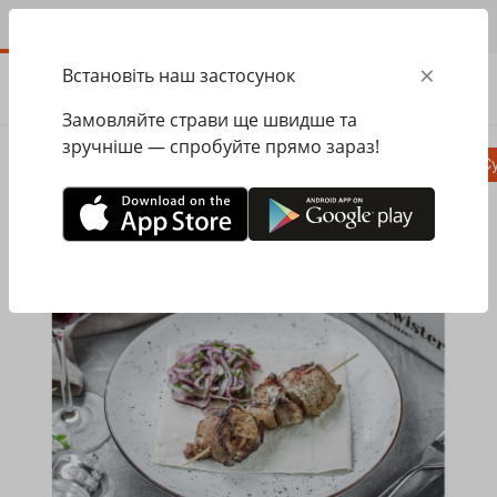
UA
×
Встановіть наш застосунок
ЗАМОВИТИ
0.00
ГРН
Замовляйте страви ще швидше та
зручніше — спробуйте прямо зараз!
Піца
Сезонне меню
Салати, закуски
Су
Головна
Mister Twister
Страви на мангалі
Шашлик зі свинини