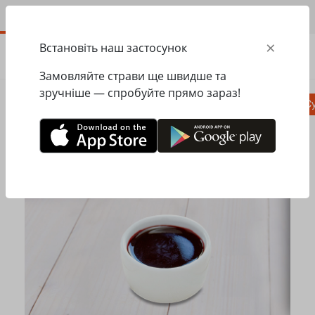
UA
×
Встановіть наш застосунок
ЗАМОВИТИ
0.00
ГРН
Замовляйте страви ще швидше та
зручніше — спробуйте прямо зараз!
Піца
Сезонне меню
Салати, закуски
Су
Головна
Mister Twister
Хінкалі
Ягідний соус