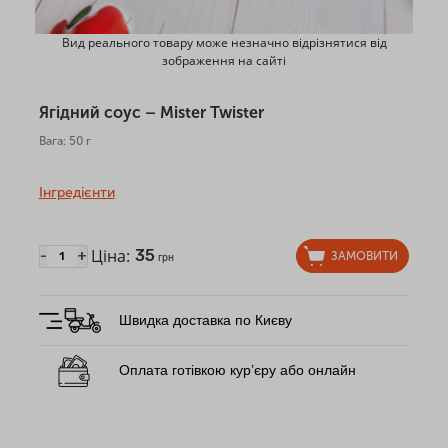
Вид реального товару може незначно відрізнятися від
зображення на сайті
Ягідний соус – Mister Twister
Вага: 50 г
Інгредієнти
Ціна:
35
-
+
ЗАМОВИТИ
грн
Швидка доставка по Києву
Оплата готівкою кур’єру або онлайн