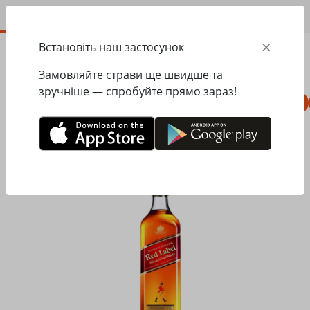
UA
×
Встановіть наш застосунок
ЗАМОВИТИ
0.00
ГРН
Замовляйте страви ще швидше та
зручніше — спробуйте прямо зараз!
Комбо
Піца
Ланчі
Паста
Равіолі
Головна
Pesto Cafe
Алкогольні напої
Віскі Johnnie Walker Red Label