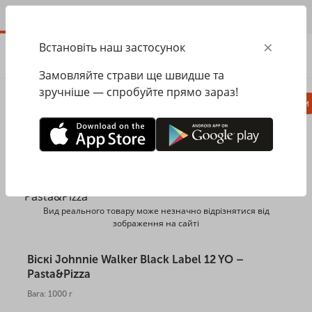
UA
×
Встановіть наш застосунок
ЗАМОВИТИ
0.00
ГРН
Замовляйте страви ще швидше та
зручніше — спробуйте прямо зараз!
Піца
Паста
Равіолі
Салати, закуски
Головна
Pasta&Pizza
Алкогольні напої
Віскі Johnnie Walker Black Label 12 YO
Вид реального товару може незначно відрізнятися від
зображення на сайті
Віскі Johnnie Walker Black Label 12 YO –
Pasta&Pizza
Вага: 1000 г