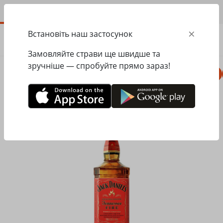
UA
×
Встановіть наш застосунок
ЗАМОВИТИ
0.00
ГРН
Замовляйте страви ще швидше та
зручніше — спробуйте прямо зараз!
Комбо
Піца
Ланчі
Паста
Равіолі
Головна
Віскі Jack Daniel`s Fire