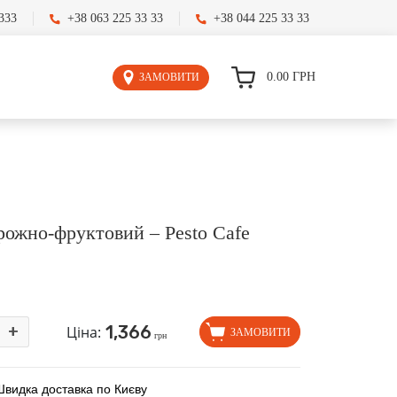
333
+38 063 225 33 33
+38 044 225 33 33
0.00
ГРН
ЗАМОВИТИ
рожно-фруктовий – Pesto Cafe
1,366
+
Ціна:
ЗАМОВИТИ
грн
Швидка доставка по Києву