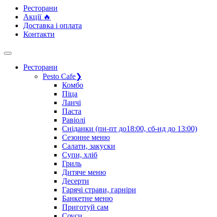
Ресторани
Акції 🔥
Доставка і оплата
Контакти
Ресторани
Pesto Cafe
❯
Комбо
Піца
Ланчі
Паста
Равіолі
Сніданки (пн-пт до18:00, сб-нд до 13:00)
Сезонне меню
Салати, закуски
Супи, хліб
Гриль
Дитяче меню
Десерти
Гарячі страви, гарніри
Банкетне меню
Приготуй сам
Соуси