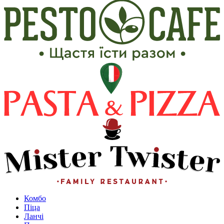
Комбо
Піца
Ланчі