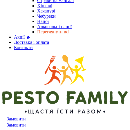
Страви на мангалі
Хінкалі
Хачапурі
Чебуреки
Напої
Алкогольні напої
Переглянути всі
Акції 🔥
Доставка і оплата
Контакти
Замовити
Замовити