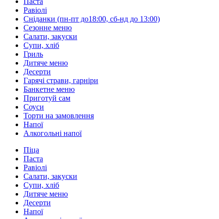
Паста
Равіолі
Сніданки (пн-пт до18:00, сб-нд до 13:00)
Сезонне меню
Салати, закуски
Супи, хліб
Гриль
Дитяче меню
Десерти
Гарячі страви, гарніри
Банкетне меню
Приготуй сам
Соуси
Торти на замовлення
Напої
Алкогольні напої
Піца
Паста
Равіолі
Салати, закуски
Супи, хліб
Дитяче меню
Десерти
Напої