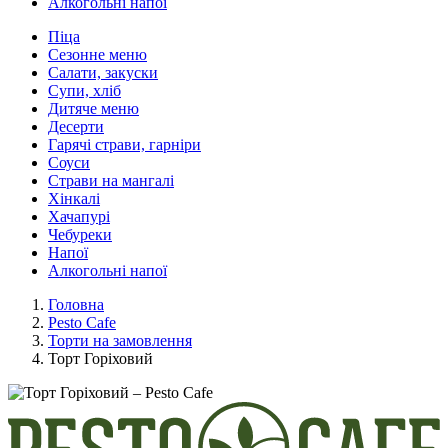
Алкогольні напої
Піца
Сезонне меню
Салати, закуски
Супи, хліб
Дитяче меню
Десерти
Гарячі страви, гарніри
Соуси
Страви на мангалі
Хінкалі
Хачапурі
Чебуреки
Напої
Алкогольні напої
Головна
Pesto Cafe
Торти на замовлення
Торт Горіховий