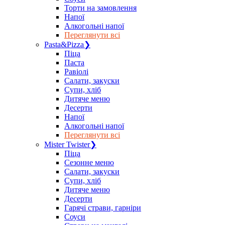
Торти на замовлення
Напої
Алкогольні напої
Переглянути всі
Pasta&Pizza
❯
Піца
Паста
Равіолі
Салати, закуски
Супи, хліб
Дитяче меню
Десерти
Напої
Алкогольні напої
Переглянути всі
Mister Twister
❯
Піца
Сезонне меню
Салати, закуски
Супи, хліб
Дитяче меню
Десерти
Гарячі страви, гарніри
Соуси