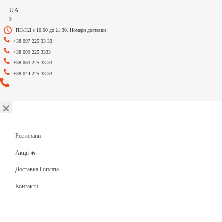
UA
ПН-НД з 10:00 до 21:30. Номери доставки :
+38 097 225 33 33
+38 099 225 3333
+38 063 225 33 33
+38 044 225 33 33
×
Ресторани
Акції 🔥
Доставка і оплата
Контакти