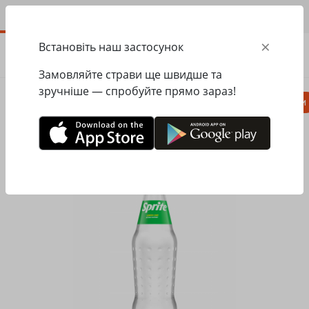
UA
×
Встановіть наш застосунок
ЗАМОВИТИ
0.00
ГРН
Замовляйте страви ще швидше та
зручніше — спробуйте прямо зараз!
Піца
Паста
Равіолі
Салати, закуски
Головна
Pasta&Pizza
Напої
Спрайт