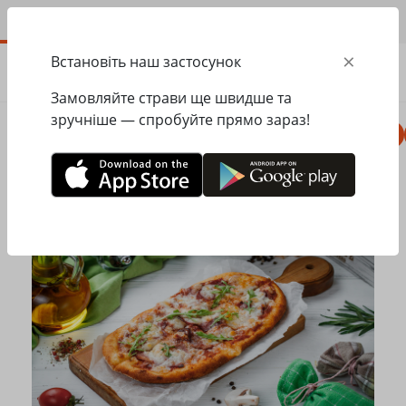
UA
×
Встановіть наш застосунок
ЗАМОВИТИ
0.00
ГРН
Замовляйте страви ще швидше та
зручніше — спробуйте прямо зараз!
Комбо
Піца
Ланчі
Паста
Равіолі
Головна
Pesto Cafe
Піца
Solo піца 4 м`яса з пікантним томатним соусом