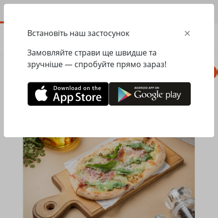
UA
×
Встановіть наш застосунок
ЗАМОВИТИ
0.00
ГРН
Замовляйте страви ще швидше та
зручніше — спробуйте прямо зараз!
Комбо
Піца
Ланчі
Паста
Равіолі
Головна
Pesto Cafe
Піца
Solo Фірмова піца Pesto