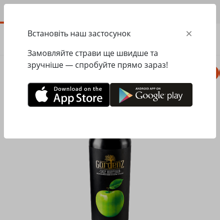
UA
×
Встановіть наш застосунок
ЗАМОВИТИ
0.00
ГРН
Замовляйте страви ще швидше та
зручніше — спробуйте прямо зараз!
Комбо
Піца
Ланчі
Паста
Равіолі
Головна
Pesto Cafe
Алкогольні напої
Сидр яблуко