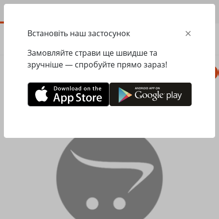
UA
×
Встановіть наш застосунок
ЗАМОВИТИ
0.00
ГРН
Замовляйте страви ще швидше та
зручніше — спробуйте прямо зараз!
Комбо
Піца
Ланчі
Паста
Равіолі
Головна
Додаткові інгредієнти
Цибуля кримська