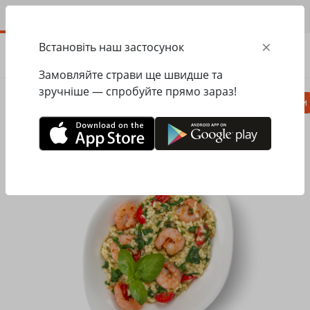
UA
×
Встановіть наш застосунок
ЗАМОВИТИ
0.00
ГРН
Замовляйте страви ще швидше та
зручніше — спробуйте прямо зараз!
Піца
Паста
Равіолі
Салати, закуски
Головна
Pasta&Pizza
Равіолі
Різотто з креветками та шпинатом