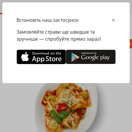
UA
×
Встановіть наш застосунок
ЗАМОВИТИ
0.00
ГРН
Замовляйте страви ще швидше та
зручніше — спробуйте прямо зараз!
Піца
Паста
Равіолі
Салати, закуски
Головна
Pasta&Pizza
Равіолі
Равіолі Рікота і Шпинат