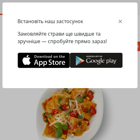
UA
×
Встановіть наш застосунок
ЗАМОВИТИ
0.00
ГРН
Замовляйте страви ще швидше та
зручніше — спробуйте прямо зараз!
Піца
Паста
Равіолі
Салати, закуски
Головна
Pasta&Pizza
Равіолі
Равіолі Болоньєзе