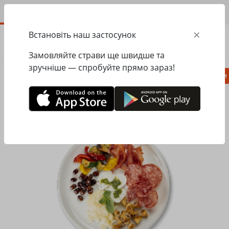
UA
×
Встановіть наш застосунок
ЗАМОВИТИ
0.00
ГРН
Замовляйте страви ще швидше та
зручніше — спробуйте прямо зараз!
Піца
Паста
Равіолі
Салати, закуски
Головна
Pasta&Pizza
Салати, закуски
Антипасті мікс