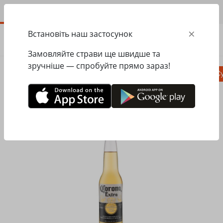
UA
×
Встановіть наш застосунок
ЗАМОВИТИ
0.00
ГРН
Замовляйте страви ще швидше та
зручніше — спробуйте прямо зараз!
Піца
Сезонне меню
Салати, закуски
Су
Головна
Mister Twister
Алкогольні напої
Пиво Corona світле