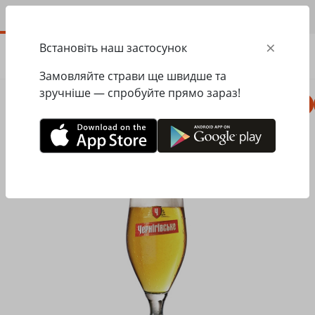
UA
×
Встановіть наш застосунок
ЗАМОВИТИ
0.00
ГРН
Замовляйте страви ще швидше та
зручніше — спробуйте прямо зараз!
Комбо
Піца
Ланчі
Паста
Равіолі
Головна
Пиво Чернігівське світле