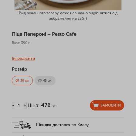
Вид реального товару може незначно відрізнятися від
зображення на сайті
Піца Пепероні – Pesto Cafe
Вага: 390 г
Інгредієнти
Розмір
30 см
45 см
Ціна:
478
-
+
ЗАМОВИТИ
грн
Швидка доставка по Києву