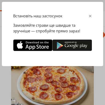
UA
×
Встановіть наш застосунок
ЗАМОВИТИ
0.00
ГРН
Замовляйте страви ще швидше та
зручніше — спробуйте прямо зараз!
Комбо
Піца
Ланчі
Паста
Равіолі
Головна
Pesto Cafe
Піца
Піца Пепероні