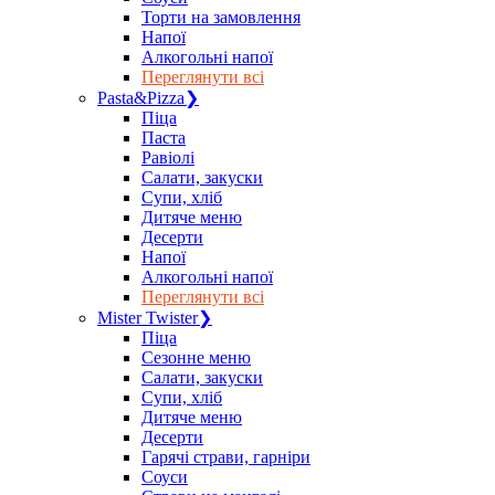
Торти на замовлення
Напої
Алкогольні напої
Переглянути всі
Pasta&Pizza
❯
Піца
Паста
Равіолі
Салати, закуски
Супи, хліб
Дитяче меню
Десерти
Напої
Алкогольні напої
Переглянути всі
Mister Twister
❯
Піца
Сезонне меню
Салати, закуски
Супи, хліб
Дитяче меню
Десерти
Гарячі страви, гарніри
Соуси