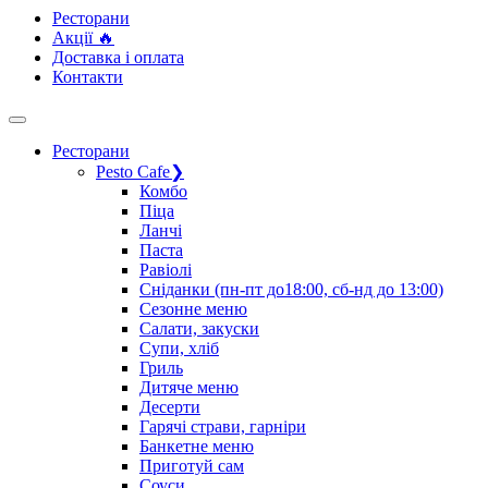
Ресторани
Акції 🔥
Доставка і оплата
Контакти
Ресторани
Pesto Cafe
❯
Комбо
Піца
Ланчі
Паста
Равіолі
Сніданки (пн-пт до18:00, сб-нд до 13:00)
Сезонне меню
Салати, закуски
Супи, хліб
Гриль
Дитяче меню
Десерти
Гарячі страви, гарніри
Банкетне меню
Приготуй сам
Соуси