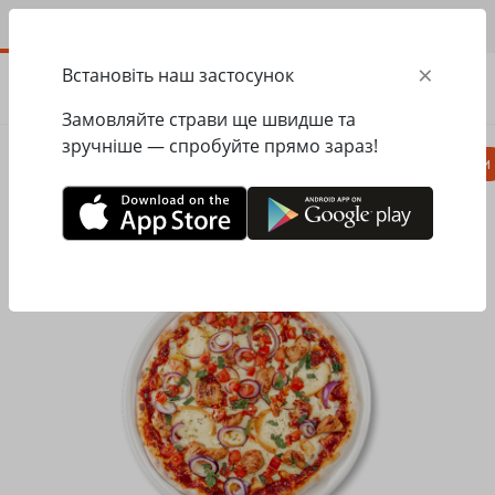
UA
×
Встановіть наш застосунок
ЗАМОВИТИ
0.00
ГРН
Замовляйте страви ще швидше та
зручніше — спробуйте прямо зараз!
Піца
Паста
Равіолі
Салати, закуски
Головна
Pasta&Pizza
Піца
Піца Курятина Барбекю