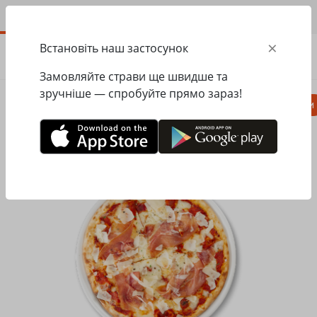
UA
×
Встановіть наш застосунок
ЗАМОВИТИ
0.00
ГРН
Замовляйте страви ще швидше та
зручніше — спробуйте прямо зараз!
Піца
Паста
Равіолі
Салати, закуски
Головна
Pasta&Pizza
Піца
Піца з прошуто та Грана Падано