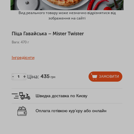
Вид реального товару може незначно відрізнятися від
зображення на сайті
Піца Гавайська – Mister Twister
Вага: 470 г
Інгредієнти
Ціна:
435
-
+
ЗАМОВИТИ
грн
Швидка доставка по Києву
Оплата готівкою кур’єру або онлайн