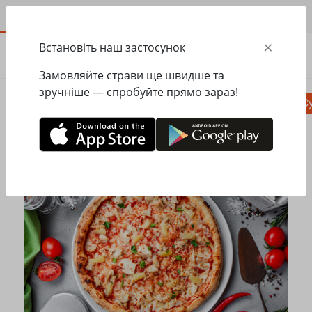
UA
×
Встановіть наш застосунок
ЗАМОВИТИ
0.00
ГРН
Замовляйте страви ще швидше та
зручніше — спробуйте прямо зараз!
Піца
Сезонне меню
Салати, закуски
Су
Головна
Mister Twister
Піца
Піца Гавайська