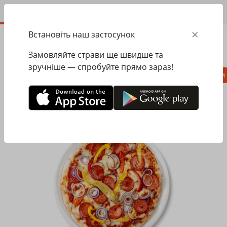
UA
×
Встановіть наш застосунок
ЗАМОВИТИ
0.00
ГРН
Замовляйте страви ще швидше та
зручніше — спробуйте прямо зараз!
Піца
Паста
Равіолі
Салати, закуски
Головна
Pasta&Pizza
Піца
Піца Дьяволо