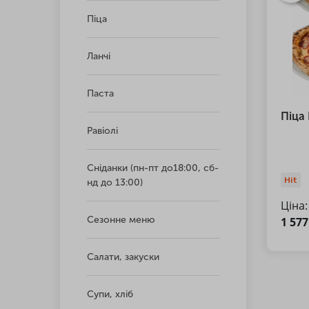
Піца
Ланчі
Паста
Піца 
Равіолі
Сніданки (пн-пт до18:00, сб-
Hit
нд до 13:00)
Ціна:
Сезонне меню
1 57
Салати, закуски
Супи, хліб