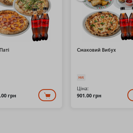
Паті
Смаковий Вибух
Hit
Ціна:
7.00
грн
901.00
грн