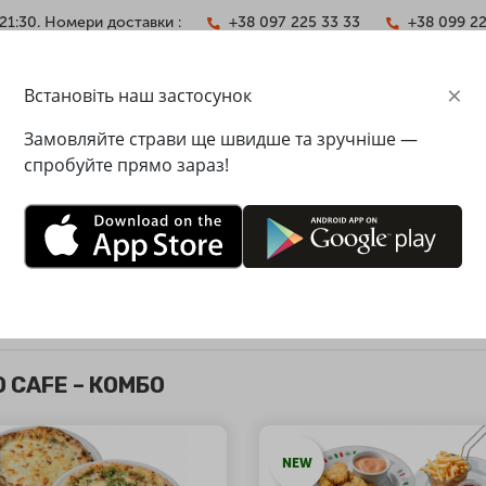
21:30. Номери доставки :
+38 097 225 33 33
+38 099 2
×
Встановіть наш застосунок
АКТИ
Замовляйте страви ще швидше та зручніше —
спробуйте прямо зараз!
ТАВКА ЇЖІ У КИЄВІ - PESTO 
тавка 49 грн
Мінімальна сума замовлення - 488 
 CAFE – КОМБО
NEW