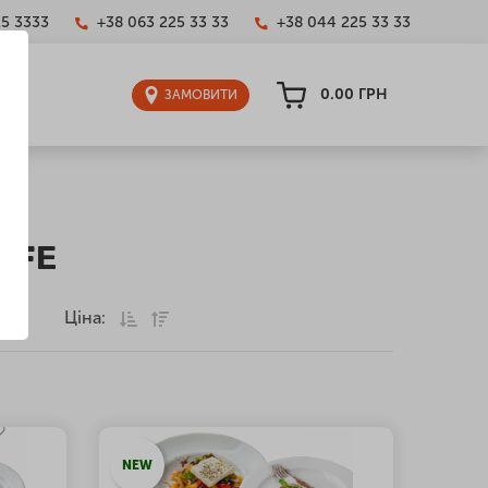
25 3333
+38 063 225 33 33
+38 044 225 33 33
0.00
ГРН
ЗАМОВИТИ
CAFE
Ціна:
грн
NEW