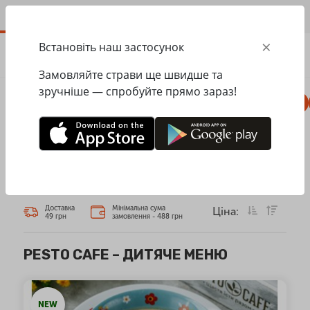
UA
×
Встановіть наш застосунок
ЗАМОВИТИ
0.00
ГРН
Замовляйте страви ще швидше та
зручніше — спробуйте прямо зараз!
Комбо
Піца
Ланчі
Паста
Равіолі
Головна
Pesto Cafe
Дитяче меню
ДИТЯЧЕ МЕНЮ
Доставка
Мінімальна сума
Ціна:
49 грн
замовлення - 488 грн
PESTO CAFE – ДИТЯЧЕ МЕНЮ
NEW