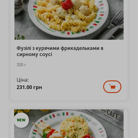
Фузілі з курячими фрикадельками в
сирному соусі
320 г
Ціна:
231.00
грн
NEW