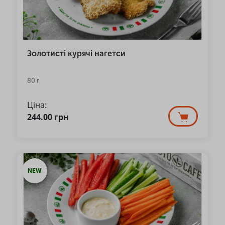
Золотисті курячі нагетси
80 г
Ціна:
244.00
грн
NEW