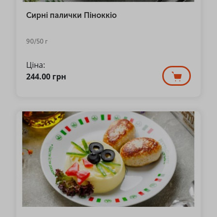
Сирні палички Піноккіо
90/50 г
Ціна:
244.00
грн