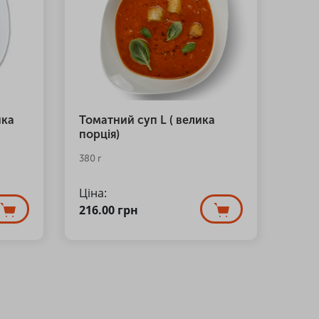
ика
Томатний суп L ( велика
порція)
380 г
Ціна:
216.00
грн