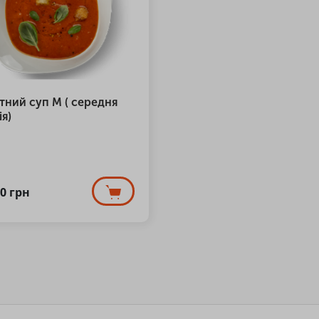
тний суп М ( середня
я)
00
грн