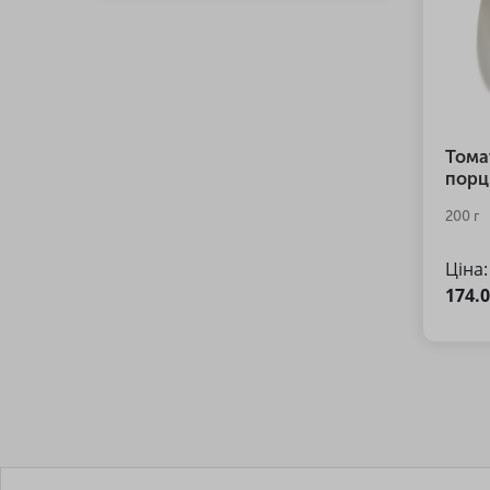
Тома
порці
200 г
Ціна:
174.