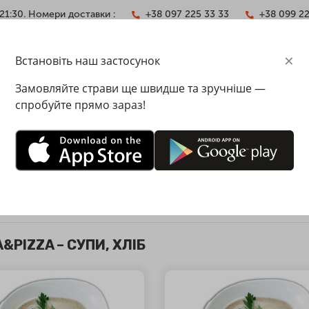
21:30. Номери доставки :
+38 097 225 33 33
+38 099 2
×
Встановіть наш застосунок
АКТИ
Замовляйте страви ще швидше та зручніше —
спробуйте прямо зараз!
И, ХЛІБ
тавка 49 грн
Мінімальна сума замовлення - 488 
&PIZZA – СУПИ, ХЛІБ