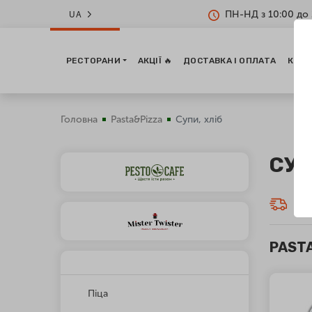
ПН-НД з 10:00 до 
UA
РЕСТОРАНИ
АКЦІЇ 🔥
ДОСТАВКА І ОПЛАТА
КОНТ
Головна
Pasta&Pizza
Супи, хліб
СУП
Дос
PASTA
Піца