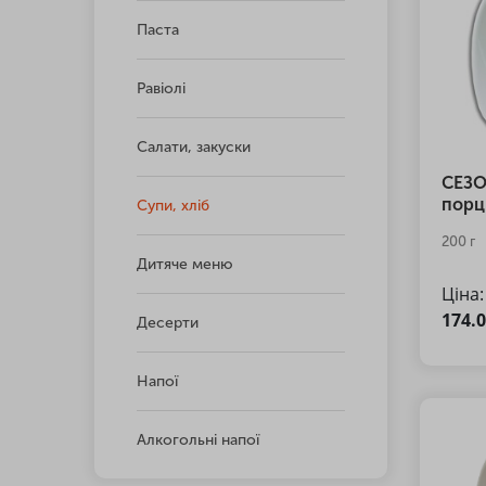
Паста
Равіолі
Салати, закуски
СЕЗО
порці
Супи, хліб
200 г
Дитяче меню
Ціна:
174.
Десерти
Напої
Алкогольні напої