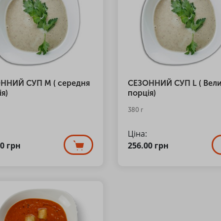
ННИЙ СУП М ( середня
СЕЗОННИЙ СУП L ( Вел
я)
порція)
380 г
Ціна:
00
грн
256.00
грн