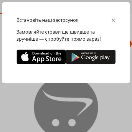
UA
×
Встановіть наш застосунок
ЗАМОВИТИ
0.00
ГРН
Замовляйте страви ще швидше та
зручніше — спробуйте прямо зараз!
Комбо
Піца
Ланчі
Паста
Равіолі
Головна
Додаткові інгредієнти
Прошуто