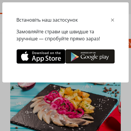
UA
×
Встановіть наш застосунок
ЗАМОВИТИ
0.00
ГРН
Замовляйте страви ще швидше та
зручніше — спробуйте прямо зараз!
Піца
Сезонне меню
Салати, закуски
Су
Головна
Mister Twister
Салати, закуски
Оселедець з картоплею та маринованою цибулею