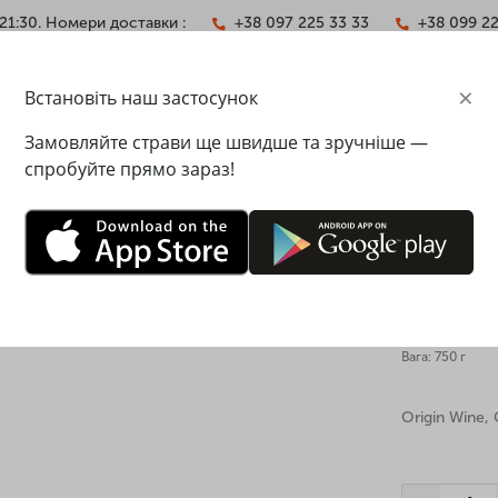
21:30. Номери доставки :
+38 097 225 33 33
+38 099 2
×
Встановіть наш застосунок
АКТИ
Замовляйте страви ще швидше та зручніше —
спробуйте прямо зараз!
лія, біле, сухе
Origin 
різнятися від зображення на сайті
Австралі
Вага: 750 г
Origin Wine,