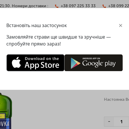
21:30. Номери доставки :
+38 097 225 33 33
+38 099 2
×
Встановіть наш застосунок
АКТИ
Замовляйте страви ще швидше та зручніше —
спробуйте прямо зараз!
 Becherovka
Настоян
Вага: 1000 г
Настоянка B
-