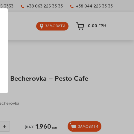
25 3333
+38 063 225 33 33
+38 044 225 33 33
0.00
ГРН
ЗАМОВИТИ
ка Becherovka – Pesto Cafe
echerovka
1,960
+
Ціна:
ЗАМОВИТИ
грн