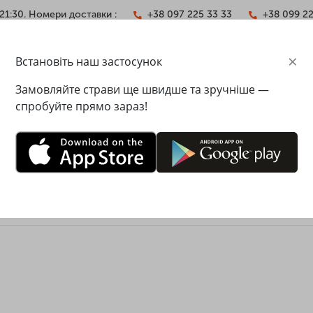
21:30. Номери доставки :
+38 097 225 33 33
+38 099 2
×
Встановіть наш застосунок
АКТИ
Замовляйте страви ще швидше та зручніше —
спробуйте прямо зараз!
ЛЬ МЕНЮ МISTER TWISTER
тавка 49 грн
Мінімальна сума замовлення - 488 