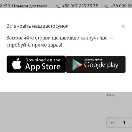
21:30. Номери доставки :
+38 097 225 33 33
+38 099 2
×
Встановіть наш застосунок
АКТИ
Замовляйте страви ще швидше та зручніше —
спробуйте прямо зараз!
карамель
Макарун
різнятися від зображення на сайті
Pasta&P
Вага:
-