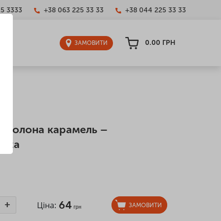
25 3333
+38 063 225 33 33
+38 044 225 33 33
0.00
ГРН
ЗАМОВИТИ
 солона карамель –
izza
64
+
Ціна:
ЗАМОВИТИ
грн