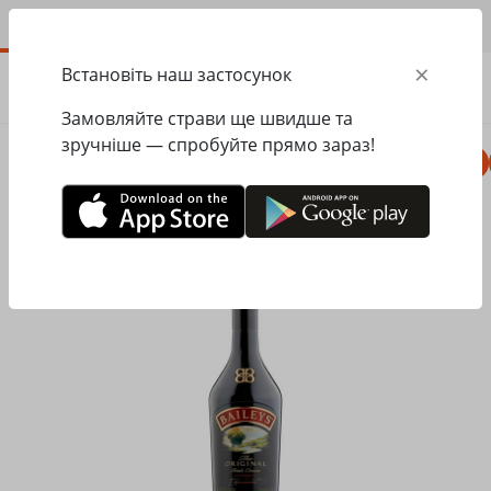
UA
×
Встановіть наш застосунок
ЗАМОВИТИ
0.00
ГРН
Замовляйте страви ще швидше та
зручніше — спробуйте прямо зараз!
Комбо
Піца
Ланчі
Паста
Равіолі
Головна
Pesto Cafe
Алкогольні напої
Лікер Baileys The Original