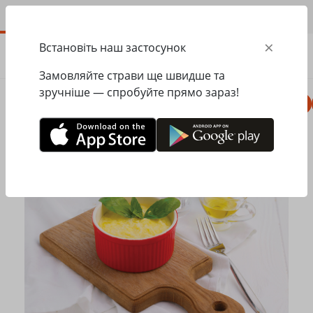
UA
×
Встановіть наш застосунок
ЗАМОВИТИ
0.00
ГРН
Замовляйте страви ще швидше та
зручніше — спробуйте прямо зараз!
Комбо
Піца
Ланчі
Паста
Равіолі
Головна
Pesto Cafe
Гарячі страви, гарніри
Картопляне пюре