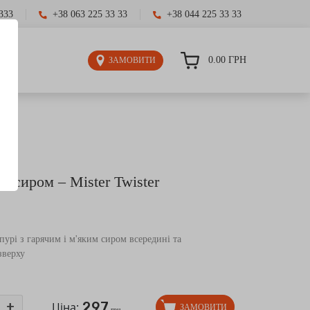
333
+38 063 225 33 33
+38 044 225 33 33
0.00
ГРН
ЗАМОВИТИ
з сиром – Mister Twister
пурі з гарячим і м'яким сиром всередині та
зверху
297
+
Ціна:
ЗАМОВИТИ
грн