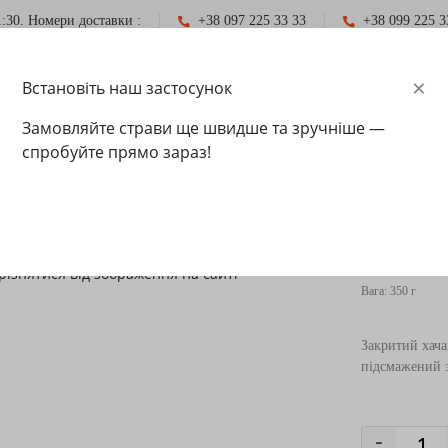
:30. Номери доставки :
+38 097 225 33 33
+38 099 225 3
×
Встановіть наш застосунок
АКТИ
Замовляйте страви ще швидше та зручніше —
спробуйте прямо зараз!
Хачапурі 
різнятися від зображення на сайті
Вага: 350 г
Закритий хача
підсмажений 
-