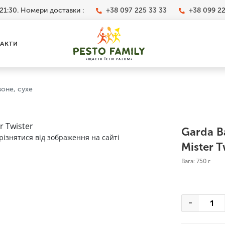
21:30. Номери доставки :
+38 097 225 33 33
+38 099 2
АКТИ
воне, сухе
Garda Ba
різнятися від зображення на сайті
Mister T
Вага: 750 г
-