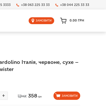
25 3333
+38 063 225 33 33
+38 044 225 33 33
0.00
ГРН
ЗАМОВИТИ
rdolino Італія, червоне, сухе –
wister
358
+
Ціна:
ЗАМОВИТИ
грн