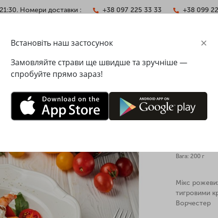
21:30. Номери доставки :
+38 097 225 33 33
+38 099 2
×
Встановіть наш застосунок
АКТИ
Замовляйте страви ще швидше та зручніше —
спробуйте прямо зараз!
х видів томатів з креветками
Салат з 
креветк
Вага: 200 г
Мікс рожевих
тигровими к
Ворчестер