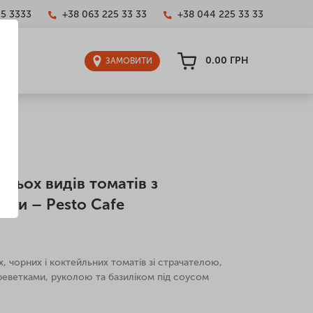
25 3333
+38 063 225 33 33
+38 044 225 33 33
0.00
ГРН
ЗАМОВИТИ
трьох видів томатів з
ами – Pesto Cafe
, чорних і коктейльних томатів зі страчателою,
реветками, руколою та базиліком під соусом