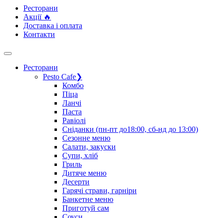
Ресторани
Акції 🔥
Доставка і оплата
Контакти
Ресторани
Pesto Cafe
❯
Комбо
Піца
Ланчі
Паста
Равіолі
Сніданки (пн-пт до18:00, сб-нд до 13:00)
Сезонне меню
Салати, закуски
Супи, хліб
Гриль
Дитяче меню
Десерти
Гарячі страви, гарніри
Банкетне меню
Приготуй сам
Соуси