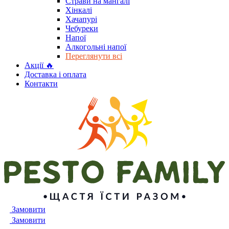
Страви на мангалі
Хінкалі
Хачапурі
Чебуреки
Напої
Алкогольні напої
Переглянути всі
Акції 🔥
Доставка і оплата
Контакти
Замовити
Замовити