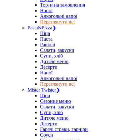
Торти на замовлення
Напої
Алкогольні напої
Переглянути всі
Pasta&Pizza
❯
Піца
Паста
Равіолі
Салати, закуски
Супи, хліб
Дитяче меню
Десерти
Напої
Алкогольні напої
Переглянути всі
Mister Twister
❯
Піца
Сезонне меню
Салати, закуски
Супи, хліб
Дитяче меню
Десерти
Гарячі страви, гарніри
Соуси