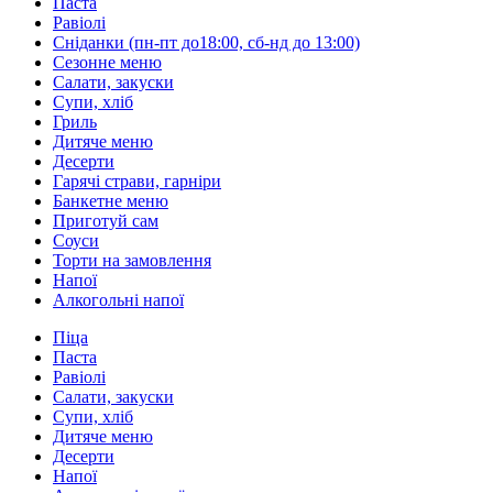
Паста
Равіолі
Сніданки (пн-пт до18:00, сб-нд до 13:00)
Сезонне меню
Салати, закуски
Супи, хліб
Гриль
Дитяче меню
Десерти
Гарячі страви, гарніри
Банкетне меню
Приготуй сам
Соуси
Торти на замовлення
Напої
Алкогольні напої
Піца
Паста
Равіолі
Салати, закуски
Супи, хліб
Дитяче меню
Десерти
Напої