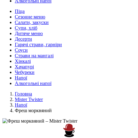
Алкогольні напої
Піца
Сезонне меню
Салати, закуски
Супи, хліб
Дитяче меню
Десерти
Гарячі страви, гарніри
Соуси
Страви на мангалі
Хінкалі
Хачапурі
Чебуреки
Напої
Алкогольні напої
Головна
Mister Twister
Напої
Фреш морквяний