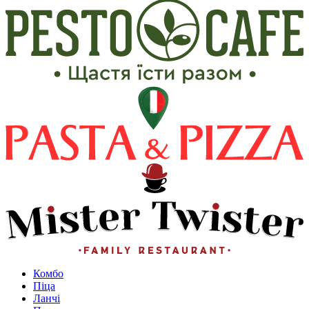
Комбо
Піца
Ланчі