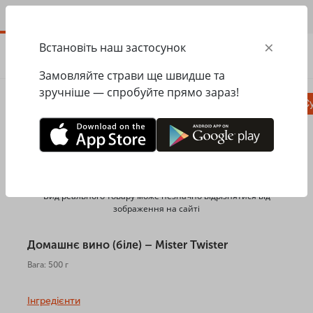
UA
×
Встановіть наш застосунок
ЗАМОВИТИ
0.00
ГРН
Замовляйте страви ще швидше та
зручніше — спробуйте прямо зараз!
Піца
Сезонне меню
Салати, закуски
Су
Головна
Mister Twister
Алкогольні напої
Домашнє вино (біле)
Вид реального товару може незначно відрізнятися від
зображення на сайті
Домашнє вино (біле) – Mister Twister
Вага: 500 г
Інгредієнти