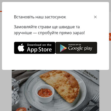
UA
×
Встановіть наш застосунок
ЗАМОВИТИ
0.00
ГРН
Замовляйте страви ще швидше та
зручніше — спробуйте прямо зараз!
Піца
Сезонне меню
Салати, закуски
Су
Головна
Mister Twister
Чебуреки
Чебуреки з телятиною та бараниною