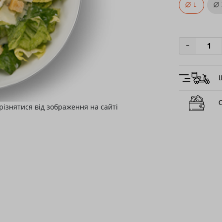
L
-
О
різнятися від зображення на сайті