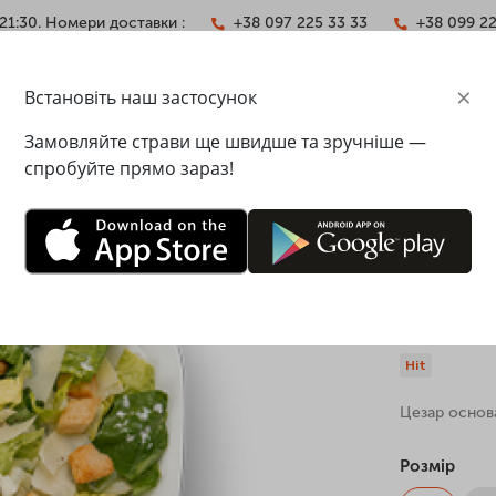
21:30. Номери доставки :
+38 097 225 33 33
+38 099 2
×
Встановіть наш застосунок
АКТИ
Замовляйте страви ще швидше та зручніше —
спробуйте прямо зараз!
еветками L
Цезар з
Вага: 280 г
Hit
Цезар основа
Розмір