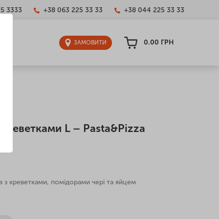
25 3333
+38 063 225 33 33
+38 044 225 33 33
0.00
ГРН
ЗАМОВИТИ
 креветками L – Pasta&Pizza
 з креветками, помідорами чері та яйцем