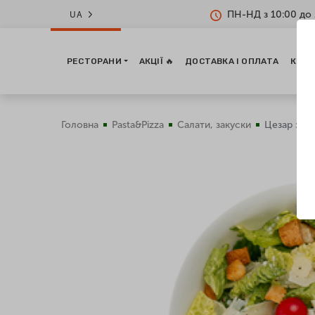
ПН-НД з 10:00 до 
UA
РЕСТОРАНИ
АКЦІЇ 🔥
ДОСТАВКА І ОПЛАТА
КОНТ
Головна
Pasta&Pizza
Салати, закуски
Цезар з кр