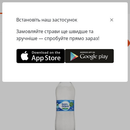
UA
×
Встановіть наш застосунок
ЗАМОВИТИ
0.00
ГРН
Замовляйте страви ще швидше та
зручніше — спробуйте прямо зараз!
Комбо
Піца
Ланчі
Паста
Равіолі
Головна
Pesto Cafe
Напої
Бонаква з газом