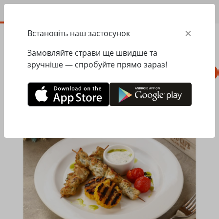
UA
×
Встановіть наш застосунок
ЗАМОВИТИ
0.00
ГРН
Замовляйте страви ще швидше та
зручніше — спробуйте прямо зараз!
Комбо
Піца
Ланчі
Паста
Равіолі
Головна
Pesto Cafe
Гриль
Бомбета з курятини