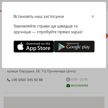
UA
×
Встановіть наш застосунок
ЗАМОВИТИ
0.00
ГРН
Замовляйте страви ще швидше та
зручніше — спробуйте прямо зараз!
Комбо
Піца
Ланчі
Паста
Равіолі
PESTO CAFE м Лук'янівська
вулиця Овруцька, 18, ТЦ Променада Центр
+38 (050) 345 92 88
10:00 - 22:00
ФОТОГАЛЕРЕЯ