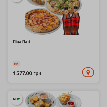
Піца Паті
Hit
1 577.00
грн
NEW