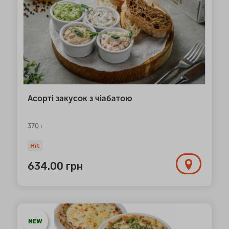
Асорті закусок з чіабатою
370 г
Hit
634.00
грн
NEW